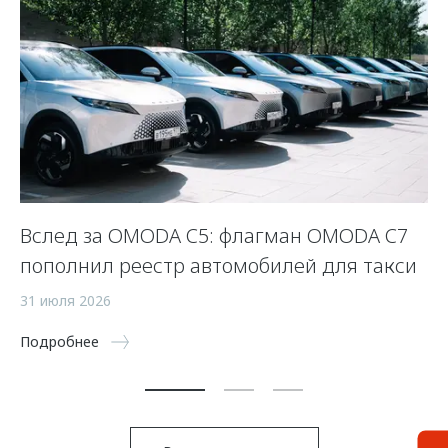
Вслед за OMODA C5: флагман OMODA C7
С
пополнил реестр автомобилей для такси
п
а
31 июля 2026
5 
Подробнее
По