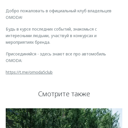
Страхование
Клиентская поддержка
Обратная связь
Добро пожаловать в официальный клуб владельцев
Кредитный калькулятор
O&J Автоклуб
OMODA!
Аксессуары
Клуб владельцев OMODA
Будь в курсе последних событий, знакомься с
Одежда и сувениры
Приложение O&J
интересными людьми, участвуй в конкурсах и
мероприятиях бренда.
Оригинальные аксессуары
Аксессуары
Запчасти
Присоединяйся - здесь знают все про автомобиль
Одежда и сувениры
OMODA:
Трейд-ин
Оригинальные аксессуары
https://t.me/omoda5club
Калькулятор трейд-ин
Запчасти
Смотрите также