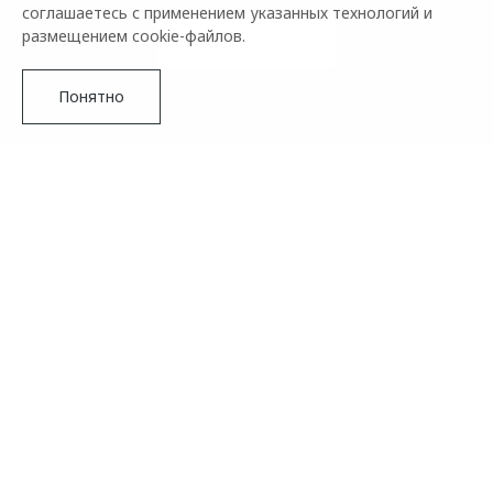
соглашаетесь с применением указанных технологий и
размещением cookie-файлов.
Купить в кредит
Понятно
НОВЫЙ C5
Прайс-лист
Новая эра бестселлера
Познакомьтесь с OMODA C5 — кроссовером, в котором
каждая деталь продумана для вашего удовольствия от
вождения.
Неповторимый дизайн, умные технологии и повышенный
комфорт делают новый C5 идеальным спутником для
города и путешествий.