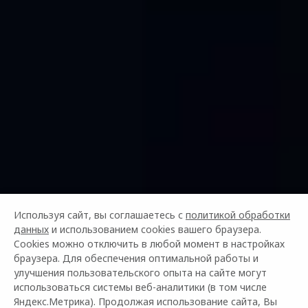
НОВОЕ ПОКОЛЕНИЕ
Используя сайт, вы соглашаетесь с
политикой обработки
данных
и использованием cookies вашего браузера.
OMODA C5
Cookies можно отключить в любой момент в настройках
ОТ 2 299 000 ₽¹
браузера. Для обеспечения оптимальной работы и
улучшения пользовательского опыта на сайте могут
использоваться системы веб-аналитики (в том числе
Управляй будущим
Яндекс.Метрика). Продолжая использование сайта, Вы