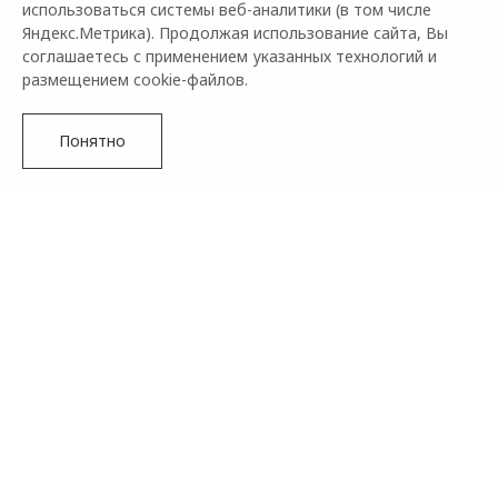
использоваться системы веб-аналитики (в том числе
Яндекс.Метрика). Продолжая использование сайта, Вы
соглашаетесь с применением указанных технологий и
размещением cookie-файлов.
Понятно
Бренд OMODA сообщает о том, что совместный проект с
сетью кофеен Stars Coffee продолжается. В этот раз к
конкурсу присоединяется журнал о моде и красоте THE
VOICE MAG. Это означает, что у всех поклонников марки
есть шанс выиграть много замечательных подарков, в
числе которых главный приз – обновленный фастбэк-
кроссовер OMODA C5.
Подробнее
Финалистов ждет обед со звездой от журнала THE VOICE
MAG, приглашение на звездное мероприятие, а также