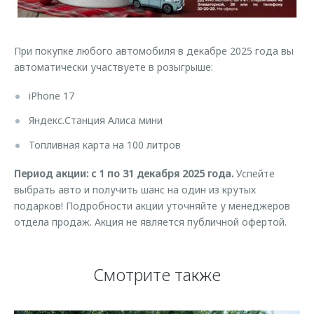
Страхование
Клиентская поддержка
Обратная связь
Кредитный калькулятор
O&J Автоклуб
При покупке любого автомобиля в декабре 2025 года вы
Аксессуары
Клуб владельцев OMODA
автоматически участвуете в розыгрыше:
Одежда и сувениры
Приложение O&J
iPhone 17
Оригинальные аксессуары
Аксессуары
Яндекс.Станция Алиса мини
Запчасти
Одежда и сувениры
Топливная карта на 100 литров
Трейд-ин
Оригинальные аксессуары
Период акции: с 1 по 31 декабря 2025 года.
Успейте
Калькулятор трейд-ин
Запчасти
выбрать авто и получить шанс на один из крутых
подарков! Подробности акции уточняйте у менеджеров
отдела продаж. Акция не является публичной офертой.
Смотрите также