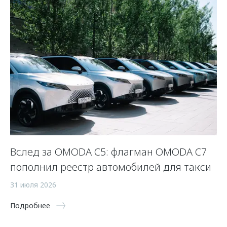
Вслед за OMODA C5: флагман OMODA C7
С
пополнил реестр автомобилей для такси
п
а
31 июля 2026
5 
Подробнее
По